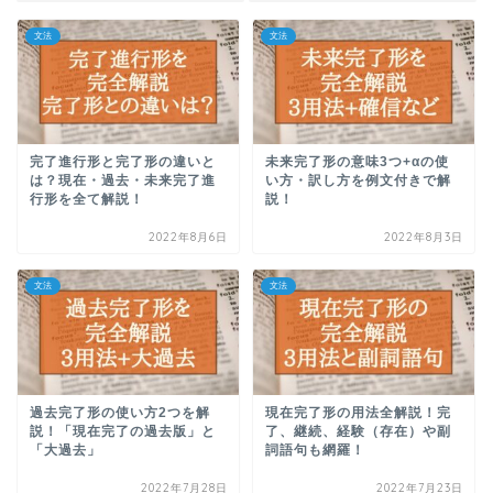
文法
文法
完了進行形と完了形の違いと
未来完了形の意味3つ+αの使
は？現在・過去・未来完了進
い方・訳し方を例文付きで解
行形を全て解説！
説！
2022年8月6日
2022年8月3日
文法
文法
過去完了形の使い方2つを解
現在完了形の用法全解説！完
説！「現在完了の過去版」と
了、継続、経験（存在）や副
「大過去」
詞語句も網羅！
2022年7月28日
2022年7月23日