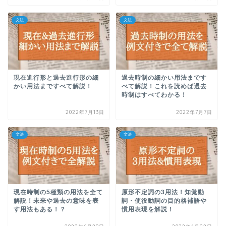
文法
文法
現在進行形と過去進行形の細
過去時制の細かい用法まです
かい用法まですべて解説！
べて解説！これを読めば過去
時制はすべてわかる！
2022年7月13日
2022年7月7日
文法
文法
現在時制の5種類の用法を全て
原形不定詞の3用法！知覚動
解説！未来や過去の意味を表
詞・使役動詞の目的格補語や
す用法もある！？
慣用表現を解説！