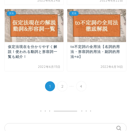
2022年6月29日
2022年6月22日
文法
文法
仮定法現在を分かりやすく解
to不定詞の全用法【名詞的用
説！使われる動詞と形容詞一
法・形容詞的用法・副詞的用
覧も紹介！
法+α】
2022年6月15日
2022年6月14日
...
1
2
4