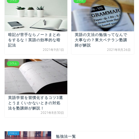
コラム
コラム
暗記が苦手ならノートまとめ
英語の文法の勉強ってなんで
をするな！英語の効率的な暗
大事なの？東大ベテラン塾講
記法
師が解説
2021年9月1日
2021年8月26日
コラム
英語学習を習慣化するコツ3選
とうまくいかないときの対処
法を塾講師が解説！
2021年8月30日
勉強法一覧