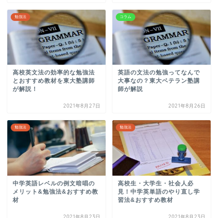
勉強法
コラム
高校英文法の効率的な勉強法
英語の文法の勉強ってなんで
とおすすめ教材を東大塾講師
大事なの？東大ベテラン塾講
が解説！
師が解説
2021年8月27日
2021年8月26日
勉強法
勉強法
中学英語レベルの例文暗唱の
高校生・大学生・社会人必
メリット&勉強法&おすすめ教
見！中学英単語のやり直し学
材
習法&おすすめ教材
2021年8月23日
2021年8月23日