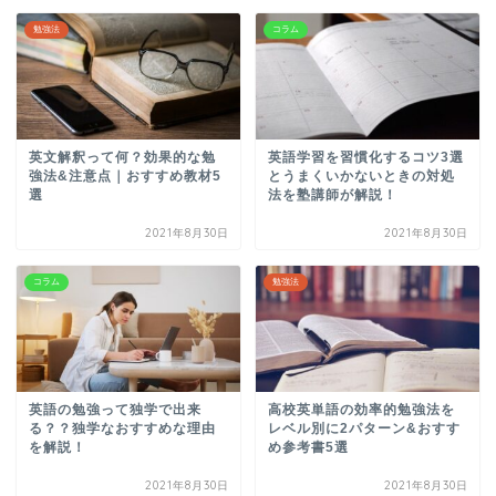
勉強法
コラム
英文解釈って何？効果的な勉
英語学習を習慣化するコツ3選
強法&注意点｜おすすめ教材5
とうまくいかないときの対処
選
法を塾講師が解説！
2021年8月30日
2021年8月30日
コラム
勉強法
英語の勉強って独学で出来
高校英単語の効率的勉強法を
る？？独学なおすすめな理由
レベル別に2パターン&おすす
を解説！
め参考書5選
2021年8月30日
2021年8月30日