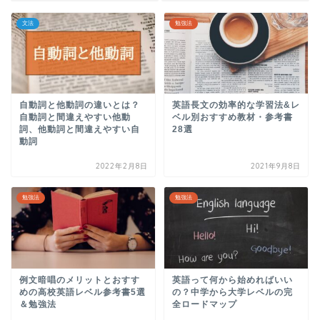
文法
勉強法
自動詞と他動詞の違いとは？
英語長文の効率的な学習法&レ
自動詞と間違えやすい他動
ベル別おすすめ教材・参考書
詞、他動詞と間違えやすい自
28選
動詞
2022年2月8日
2021年9月8日
勉強法
勉強法
例文暗唱のメリットとおすす
英語って何から始めればいい
めの高校英語レベル参考書5選
の？中学から大学レベルの完
＆勉強法
全ロードマップ