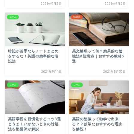
2021年9月2日
2021年9月2日
コラム
勉強法
暗記が苦手ならノートまとめ
英文解釈って何？効果的な勉
をするな！英語の効率的な暗
強法&注意点｜おすすめ教材5
記法
選
2021年9月1日
2021年8月30日
コラム
コラム
英語学習を習慣化するコツ3選
英語の勉強って独学で出来
とうまくいかないときの対処
る？？独学なおすすめな理由
法を塾講師が解説！
を解説！